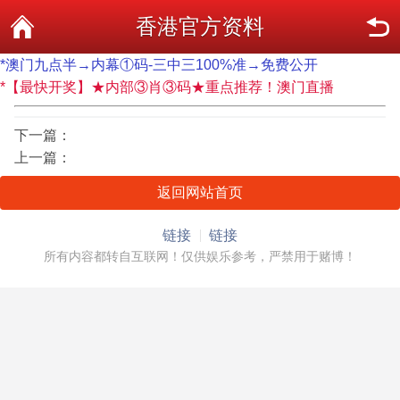
香港官方资料
*澳门九点半→内幕①码-三中三100%准→免费公开
*【最快开奖】★内部③肖③码★重点推荐！澳门直播
下一篇：
上一篇：
返回网站首页
链接
链接
所有内容都转自互联网！仅供娱乐参考，严禁用于赌博！