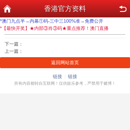
香港官方资料
*澳门九点半→内幕①码-三中三100%准→免费公开
*【最快开奖】★内部③肖③码★重点推荐！澳门直播
下一篇：
上一篇：
返回网站首页
链接
链接
所有内容都转自互联网！仅供娱乐参考，严禁用于赌博！