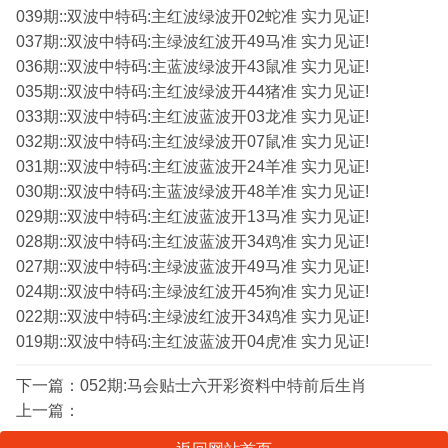
039期::双波中特码:主红波绿波开02蛇准 实力见证!
037期::双波中特码:主绿波红波开49马准 实力见证!
036期::双波中特码:主蓝波绿波开43鼠准 实力见证!
035期::双波中特码:主红波绿波开44猪准 实力见证!
033期::双波中特码:主红波蓝波开03龙准 实力见证!
032期::双波中特码:主红波绿波开07鼠准 实力见证!
031期::双波中特码:主红波蓝波开24羊准 实力见证!
030期::双波中特码:主蓝波绿波开48羊准 实力见证!
029期::双波中特码:主红波蓝波开13马准 实力见证!
028期::双波中特码:主红波蓝波开34鸡准 实力见证!
027期::双波中特码:主绿波蓝波开49马准 实力见证!
024期::双波中特码:主绿波红波开45狗准 实力见证!
022期::双波中特码:主绿波红波开34鸡准 实力见证!
019期::双波中特码:主红波蓝波开04虎准 实力见证!
下一篇：
052期:马会贴士六开彩资料中特前后生肖
上一篇：