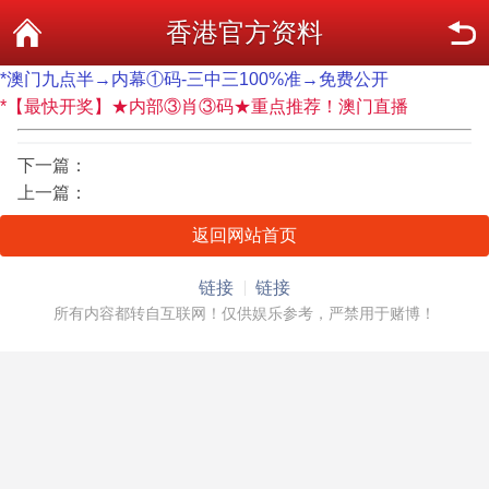
香港官方资料
*澳门九点半→内幕①码-三中三100%准→免费公开
*【最快开奖】★内部③肖③码★重点推荐！澳门直播
下一篇：
上一篇：
返回网站首页
链接
链接
所有内容都转自互联网！仅供娱乐参考，严禁用于赌博！