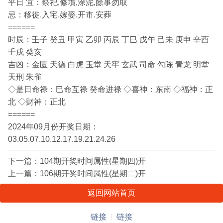
平日 宜：祭祀,修墳,涂泥,餘事勿取
忌：移徙.入宅.嫁娶.开市.安葬
======
时辰：壬子 癸丑 甲寅 乙卯 丙辰 丁巳 戊午 己未 庚申 辛酉
壬戌 癸亥
吉凶：金匮 天德 白虎 玉堂 天牢 玄武 司命 勾陈 青龙 明堂
天刑 朱雀
◇是日命禄：巳命互禄 癸命进禄 ◇喜神：东南 ◇福神：正
北 ◇财神：正北
======
2024年09月份开奖日期：
03.05.07.10.12.17.19.21.24.26
下一篇：
104期开奖时间属性(星期四)开
上一篇：
106期开奖时间属性(星期二)开
返回网站首页
链接
链接