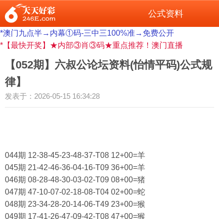
公式资料
*澳门九点半→内幕①码-三中三100%准→免费公开
*【最快开奖】★内部③肖③码★重点推荐！澳门直播
【052期】六叔公论坛资料(怡情平码)公式规
律】
发表于：2026-05-15 16:34:28
044期 12-38-45-23-48-37-T08 12+00=羊
045期 21-42-46-36-04-16-T09 36+00=羊
046期 08-28-48-30-03-02-T09 08+00=猪
047期 47-10-07-02-18-08-T04 02+00=蛇
048期 23-34-28-20-14-06-T49 23+00=猴
049期 17-41-26-47-09-42-T08 47+00=猴