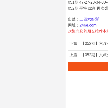
051期 47-27-23-34-30
052期 平特 虎肖 再次
出处：
二四六好彩
网址：
246e.com
欢迎向您的朋友推荐本
下篇：
【052期】六
上篇：
【052期】六