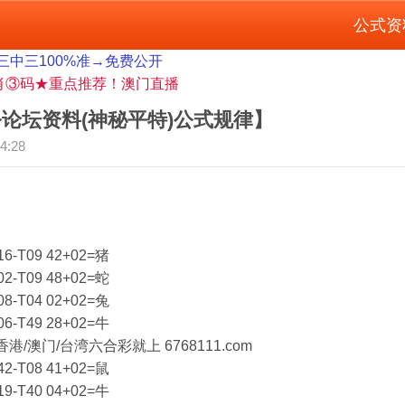
公式资
三中三100%准→免费公开
肖③码★重点推荐！澳门直播
公论坛资料(神秘平特)公式规律】
4:28
-16-T09 42+02=猪
-02-T09 48+02=蛇
-08-T04 02+02=兔
-06-T49 28+02=牛
澳门/台湾六合彩就上 6768111.com
-42-T08 41+02=鼠
-19-T40 04+02=牛