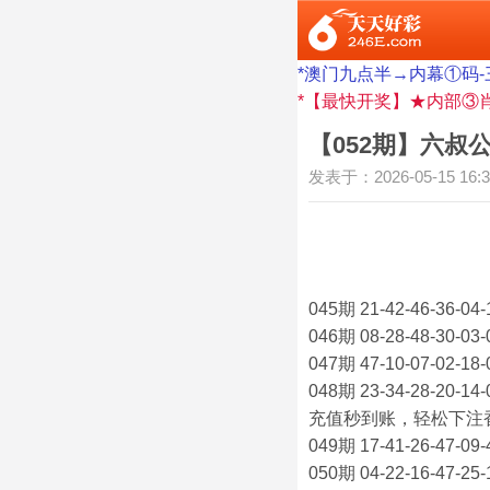
*澳门九点半→内幕①码-
*【最快开奖】★内部③
【052期】六叔
发表于：2026-05-15 16:3
045期 21-42-46-36-04
046期 08-28-48-30-03
047期 47-10-07-02-18
048期 23-34-28-20-14
充值秒到账，轻松下注香港/
049期 17-41-26-47-09
050期 04-22-16-47-25